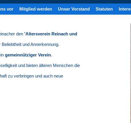
uns vor
Mitglied werden
Unser Vorstand
Statuten
Inter
Reinacher den
'Altersverein Reinach und
er Beliebtheit und Annerkennung.
ein
gemeinnütziger Verein
.
selligkeit und bieten älteren Menschen die
chaft zu verbringen und auch neue